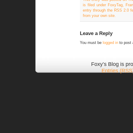
is filed under
FoxyTag
,
Fra
entry through the
RSS 2.0
f
from your own site.
Leave a Reply
You must be
logged in
to post
Foxy’s Blog is p
Entries (RSS