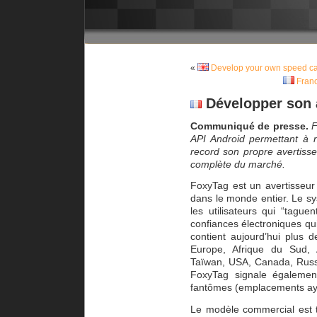
«
Develop your own speed cam
Franc
Développer son a
Communiqué de presse.
F
API Android permettant à 
record son propre avertisse
complète du marché.
FoxyTag est un avertisseur
dans le monde entier. Le sy
les utilisateurs qui “tagu
confiances électroniques qu
contient aujourd’hui plus d
Europe, Afrique du Sud, A
Taïwan, USA, Canada, Russi
FoxyTag signale également
fantômes (emplacements aya
Le modèle commercial est t