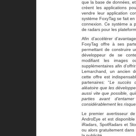
que la base de données, et
créent les applications p
vendre leur application co
système FoxyTag se fait en 
connexion. Ce système a pe
de radars pour les platefor
Afin d’accélérer d’avantage
FoxyTag offre à ses part
permettant de construire u
développeur de se conte
modifiant les images o
supplémentaires afin d’offri
Lemarchand, un ancien dé
cette offre est indispensab
partenaires: “
Le succès d’
aléatoire que les développe
aussi vite que possible, quit
parties avant d’entamer
considérablement les risque
Le premier avertisseur de 
AndroEye et est disponible
iRadars, SpotRadars et St
ou alors gratuitement dans 
la publicité.