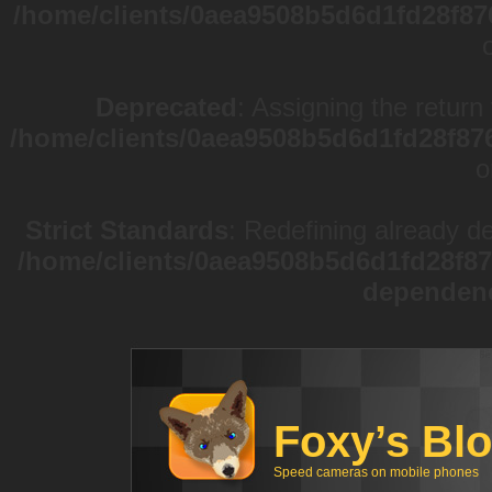
/home/clients/0aea9508b5d6d1fd28f87
Deprecated
: Assigning the return
/home/clients/0aea9508b5d6d1fd28f87
o
Strict Standards
: Redefining already d
/home/clients/0aea9508b5d6d1fd28f87
dependen
Foxy’s Bl
Speed cameras on mobile phones