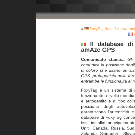
«
FoxyTag Radarfallenwarner
C
Il database di
amAze GPS
Comunicato stampa.
Gli
comunica la posizione degli
di coloro che usano un si
GPS, protagonista nella forni
entrambe le funzionalità al 
FoxyTag è un sistema di a
funzionante a livello mondiale
è autogestito e di tipo colla
posizione degli autovelo
garantiscono l’autenticità e
database di FoxyTag contien
fissi, installati principalmen
Uniti, Canada, Russia, Sud
Zelanda, Singapore, Slovac