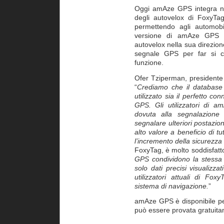
Oggi amAze GPS integra ne
degli autovelox di FoxyTa
permettendo agli automobili
versione di amAze GPS av
autovelox nella sua direzion
segnale GPS per far si c
funzione.
Ofer Tziperman, presidente
“
Crediamo che il database 
utilizzato sia il perfetto c
GPS. Gli utilizzatori di a
dovuta alla segnalazione d
segnalare ulteriori postazio
alto valore a beneficio di tu
l’incremento della sicurezza 
FoxyTag, è molto soddisfatto
GPS condividono la stessa f
solo dati precisi visualizz
utilizzatori attuali di Fo
sistema di navigazione.
”
amAze GPS è disponibile per
può essere provata gratuit