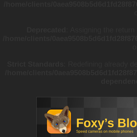
/home/clients/0aea9508b5d6d1fd28f87
Deprecated
: Assigning the return
/home/clients/0aea9508b5d6d1fd28f87
o
Strict Standards
: Redefining already d
/home/clients/0aea9508b5d6d1fd28f87
dependen
Foxy’s Bl
Speed cameras on mobile phones