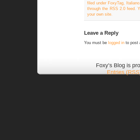
filed under
FoxyTag
,
Italiano
through the
RSS 2.0
feed. 
your own site.
Leave a Reply
You must be
logged in
to post
Foxy’s Blog is p
Entries (RSS