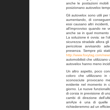
anche le postazioni mobili
posizionano autovelox temp
Gli autovelox sono utili per 
aumentando, di conseguenz
essi causano altri incidenti
all’improvviso quando ne v
anche se in quel momento no
La soluzione è ovvia: se l’o
sicurezza stradale allora gl
pericolose avvisando adeg
presenza. Sempre più stati
http://www.foxytag.com/new
automobilisti che utilizzano
autovelox hanno meno inciden
Un altro aspetto, poco co
coloro che utlilizzano i
sconosciute provocano me
evidente nel momento in cu
giorno. Le nuove funzionali
di corsia in previsione di una
cambi di direzione dell’u
amAze è una di quelle c
richiederemmo ad un efficie